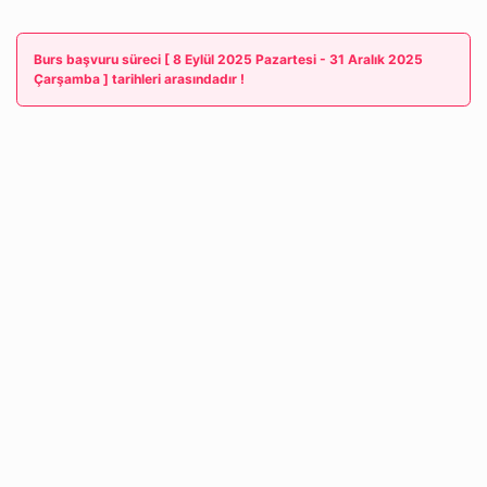
Burs başvuru süreci [ 8 Eylül 2025 Pazartesi - 31 Aralık 2025
Çarşamba ] tarihleri arasındadır !